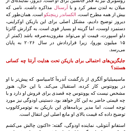
روسونری‌ نیز به فکر جانشین برای او است. دیروز، نماینده‌ای از
میلان به لندن سفر کرد و با
آرسنال
مذاکره داشت. نامی که
بیش از همه مطرح است،
الکساندر زینچنکو
است. همان‌طور که
دیروز توضیح دادیم، مشکل اصلی برای این بازیکن اوکراینی،
دستمزد اوست، اما گزینه او بسیار قوی است. به گزارش گاتزتا
دلو اسپورت، قیمت او می‌تواند مقرون‌به‌صرفه باشد (کمتر از
۱۵ میلیون یورو)، زیرا قراردادش در سال ۲۰۲۶ به پایان
می‌رسد.
جایگزین‌های احتمالی برای بازیکن تحت هدایت آرتتا چه کسانی
هستند؟
ماسیمیلیانو آلگری از بازگشت آندره‌آ کامبیاسو، که پیش‌تر با او
در یوونتوس کار کرده، استقبال می‌کند. با این حال، هنوز
مشخص نیست که یوونتوس چه قصدی برای فروش او دارد و با
چه قیمتی حاضر به این کار خواهد بود. دستینی اودوگی نیز مورد
توجه است، اما مدیر برنامه‌های این بازیکن به توتومرکاتووب
توضیح داده که قیمت بالای او مانع اصلی این انتقال است.
استفانو آنتونلی، نماینده اودوگی، گفته: «اکنون چالش می‌کشم