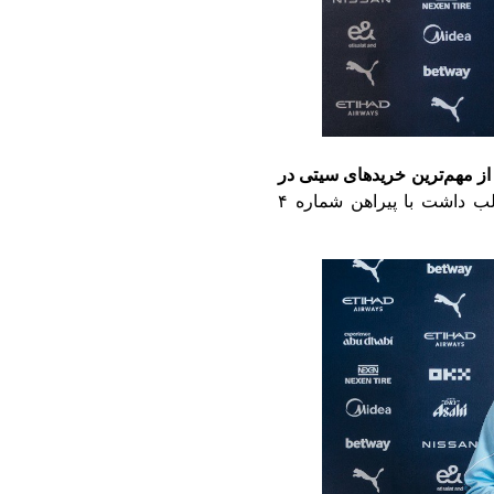
ز مهم‌ترین ‏خریدهای سیتی در
ریندرز درحالی‌که لبخند رضایت به ‏لب داشت با پیراهن شماره ۴