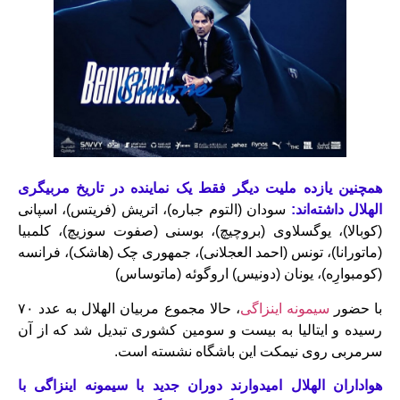
همچنین یازده ملیت دیگر فقط یک نماینده در تاریخ مربیگری
الهلال داشته‌اند:
سودان (التوم جباره)، اتریش (فریتس)، اسپانی
(کوبالا)، یوگسلاوی (بروچیچ)، بوسنی (صفوت سوزیچ)، کلمبیا
(ماتورانا)، تونس (احمد العجلانی)، جمهوری چک (هاشک)، فرانسه
(کومبوارِه)، یونان (دونیس) اروگوئه (ماتوساس)
با حضور
سیمونه اینزاگی
، حالا مجموع مربیان الهلال به عدد ۷۰
رسیده و ایتالیا به بیست و سومین کشوری تبدیل شد که از آن
سرمربی روی نیمکت این باشگاه نشسته است.
هواداران الهلال امیدوارند دوران جدید با سیمونه اینزاگی با