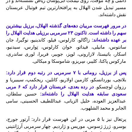
دائمی و چه موقت، روی نیمکت آبی‌پوشان ریاض نشسته‌اند و در
مسیر تبدیل شدن الهلال به پرافتخارترین تیم فوتبال عربستان
نقش داشته‌اند.
در مرور فهرست مربیان دهه‌های گذشته الهلال، برزیل بیشترین
سهم را داشته است. تاکنون ۲۳ سرمربی برزیلی هدایت الهلال را
بر عهده داشته‌اند:
زاگالو، کارلوس، فیلو، کاندینیو، نوگیرا، جان
سانتوس، مانیلی، فیداتو، خوان کارلوس، تِوارس، سیدنیو،
اسکار، باتیستا، لازارونی، لوپز، جوبیر، فریرا، لوری ساندری،
مارکوس پاکتا، کلیبر، سِریزو، شاموسکا و میکالی.
پس از برزیل، رومانی با ۷ سرمربی در رتبه دوم قرار دارد:
بلاتچی، یوردانسکو، کازمین اولاریو، کاتلین، ریجکمپ، سیبیریا و
رزوان لوچسکو.
در رده بعدی، عربستان قرار دارد که ۶ مربی
سعودی سابقه هدایت الهلال را داشته‌اند:
حسین سلطان،
عبدالعزیز العوده، خلیل الزیانی، عبداللطیف الحسینی، سامی
الجابر و محمد الشلهوب.
پرتغال نیز با ۵ مربی در این فهرست قرار دارد: آرتور جورج،
بوسرو، ژرژ ژسوس، موریس و ژاردیم. چهار سرمربی آرژانتینی