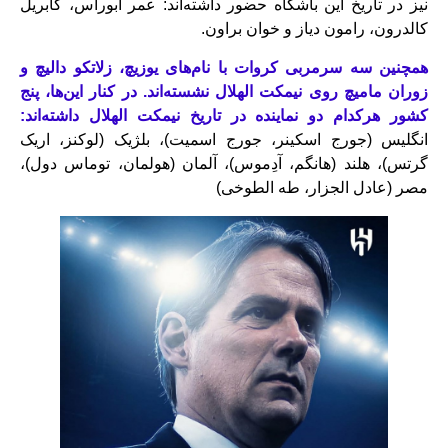
نیز در تاریخ این باشگاه حضور داشته‌اند: عمر أبوراس، گابریل
کالدرون، رامون دیاز و خوان براون.
همچنین سه سرمربی کروات با نام‌های یوزیچ، زلاتکو دالیچ و
زوران مامیچ روی نیمکت الهلال نشسته‌اند. در کنار این‌ها، پنج
کشور هرکدام دو نماینده در تاریخ نیمکت الهلال داشته‌اند:
انگلیس (جورج اسکینر، جورج اسمیت)، بلژیک (لوکنز، اریک
گرتس)، هلند (هانگم، آدِموس)، آلمان (هولمان، توماس دول)،
مصر (عادل الجزار، طه الطوخی)