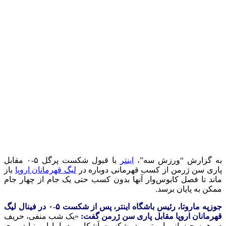
به گزارش “ورزش سه”،
اینتر
با قبول شکست پرگل ۵-۰ مقابل
پاری‌ سن ژرمن از کسب قهرمانی دوباره در
لیگ قهرمانان اروپا
باز
ماند تا فصل کابوس‌وار آنها بدون کسب حتی یک جام از چهار جام
ممکن به پایان برسد.
جوزپه ماروتا، رئیس باشگاه اینتر، پس از شکست ۵-۰ در فینال لیگ
قهرمانان اروپا مقابل پاری سن ژرمن گفت:
«یک شب منفی، حریف
در همه چیز از ما بهتر بود. شکست آشکار بود، اما این نباید روی