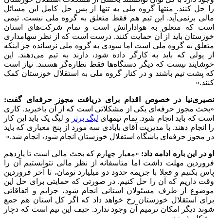
را حل کنند. منتها گروه ملی به تنها از پس حل کامل این مسائل
مالی برنمی‌آید. این تیم هم فقط متعلق به گروه ملی نیست. تیمی
است که متعلق به هوادارانش است و تمام شرکت‌های استان
خوزستان باید از آن حمایت کنند. درست است که از نظر سهامداری
متعلق به گروه ملی است اما سودی به گروه ملی نرسانده جز اینکه
از پولی که باید به کارگر داده شود، دارند به تیم می‌دهند. این
خوشایند نیست که دیگر دستگاه‌ها فقط نظاره‌گر هستند. نیاز است
که پشت تیم باشند و در کنار گروه ملی به استقلال خوزستان کمک
کنند.»
نصیری‌نیا در خصوص اقدام برای دریافت مجوز حرفه‌ای گفت:
«بحث مجوز حرفه‌ای یکی از مشکلاتی است که از آن باخبرید. کاری
است که باید انجام شود. تمام تیمهای
لیگ برتر
و لیگ یک باید این کار
را انجام دهند. با مدیریت آقای بابادی سه مورد از پنج معیاری که باید
در مجوز حرفه‌ای باشگاه استقلال خوزستان انجام شود، انجام شد.»
او در این باره ادامه داد:
«معیار چهارم که بحث مالی است تا یازدهم
فروردین مهلت داشت اما متاسفانه از نظر مالی نتوانستیم آن را
پاس بکنیم و فعلا با جریمه حدود دو میلیارد تومان، تا آخر فروردین
وقت داریم که آن را حل کنیم. در صورتی که حمایتی برای حل این
موضوع از طرف مسئولان استانی انجام شود، جرایم و اتفاقاتی
برای استقلال خوزستان رخ خواهد داد که اگر کل استان هم جمع
شوند دیگر امکان ترمیم آن وجود ندارد. حیف این تیم است که دچار