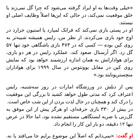
«خیلی وقت‌ها به او ایراد گرفته می‌شود که چرا گل نمی‌زند یا
خلق موقعیت نمی‌کند، در حالی که این‌ها اصلاً وظایف اصلی او
نیستند.
او در پستی بازی نمی‌کند که فرانک لمپارد یا استیون جرارد در
اوج خود بازی می‌کردند. از نظر من، رایس همیشه شبیه‌تر به
روی کین بوده — کسی که در ۴۷۳ بازی باشگاهی خود تنها ۵۷
گل زد. اگر آرسنال صعود کند، عملکرد رایس در هر دو بازی،
برای هوادارانش به همان اندازه ارزشمند خواهد بود که نمایش
روی کین در مقابل یوونتوس در سال ۱۹۹۹ برای هواداران
منچستریونایتد بود.»
پس از دبلش در ورزشگاه امارات در روز سه‌شنبه، رایس
اعتراف کرد که مدتی طول خواهد کشید تا بزرگی این موفقیت
را درک کند و همچنان در حال لذت بردن از این شب خاص است.
در بیش از ۳۳۰ بازی حرفه‌ای، او هرگز پیش از این موفق به
گل‌زنی با ضربه ایستگاهی مستقیم نشده بود، اما حالا در عرض
تنها ۱۲ دقیقه، دو بار این کار را انجام داد.
او گفت:
«نمی‌دانم که اصلاً این موضوع برایم جا می‌افتد یا نه.