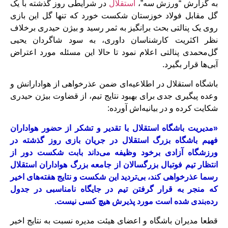
به گزارش “ورزش سه”،
استقلال
در شرایطی روز گذشته با یک
گل مقابل فولاد خوزستان شکست خورد که تنها گل این بازی
روی یک پنالتی بحث برانگیز به ثمر رسید و بیژن حیدری برخلاف
نظر اکثریت کارشناسان داوری، به سود شاگردان یحیی
گل‌محمدی پنالتی اعلام نمود تا حالا این مسئله مورد اعتراض
آبی‌ها قرار بگیرد.
باشگاه استقلال در اطلاعیه‌ای ضمن عذرخواهی از هوادارانش و
وعده پیگیری جدی برای بهبود نتایج تیم، از قضاوت بیژن حیدری
شکایت کرده و در بیانیه‌اش آورده:
«مدیریت باشگاه استقلال با تقدیر و تشکر از حضور هواداران
فهیم باشگاه بزرگ استقلال در جریان بازی روز گذشته در
ورزشگاه آزادی برخود وظیفه می‌داند بابت شکست دور از
انتظار تیم فوتبال بزرگسالان از جامعه بزرگ هواداران استقلال
رسما عذرخواهی کند، بی‌تردید این شکست و نتایج هفته‌های اخیر
که منجر به قرار گرفتن تیم در جایگاه نامناسبی در جدول
رده‌بندی شده است مورد پذیرش هیچ کسی نیست.
قطعا مدیران باشگاه و اعضای هیئت مدیره نسبت به نتایج اخیر