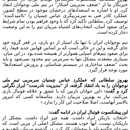
خبرنگار ما از “ضعف مدیریتی آشکار” در تیم ملی نوجوانان انتقاد
کرد. او با اشاره به استعدادهای درخشان موجود در سطح کشور،
عملکرد کادر فنی به سرمربیگری عباس چمنیان را “ناامیدکننده”
توصیف کرد. سلطانی تأکید کرد که با وجود فراهم بودن تمام شرایط
برای صعود آسان، انتخاب‌های اشتباه مربیان تیم را به این وضعیت
دچار کرده است.
تیم نوجوانان ایران با تنها یک امتیاز از دو بازی، در قعر گروه خود
جای گرفته و این در حالی است که بر اساس قوانین جدید فیفا، راه
برای صعود تیم‌های آسیایی هموارتر از همیشه شده بود. در این میان،
بسیاری معتقدند مشکل تنها به سرمربی تیم محدود نمی‌شود و باید
بحث “ضعف ساختاری در سیستم شناسایی و پرورش استعدادها”
مورد توجه قرار گیرد.
بهروز سلطانی که عملکرد عباس چمنیان سرمربی تیم ملی
نوجوانان را به باد انتقاد گرفته، از “مدیریت نادرست” ابراز نگرانی
کرد و گفت:
«این جوانان نازنین که با عشق و علاقه فوتبال بازی
می‌کنند، نیاز به بهترین مربیان دارند. متأسفانه کسی که امروز
بالاسر آنهاست، اصلا صلاحیت این کار را ندارد.»
این پیشکسوت فوتبال ایران در ادامه گفت:
«انتخاب بازیکن ایراد داشت، همه چیز ایراد داشت. مشکل از
بازیکنان نیست، آنها خوب هستند. مشکل اصلی از مربی است که
نمی‌داند چگونه باید با نوجوانان کار کرد. در گذشته مربیان باتجربه و