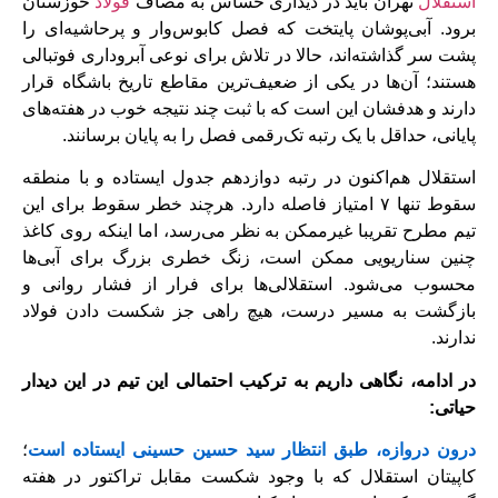
استقلال
تهران باید در دیداری حساس به مصاف
فولاد
خوزستان
برود. آبی‌پوشان پایتخت که فصل کابوس‌وار و پرحاشیه‌ای را
پشت سر گذاشته‌اند، حالا در تلاش برای نوعی آبروداری فوتبالی
هستند؛ آن‌ها در یکی از ضعیف‌ترین مقاطع تاریخ باشگاه قرار
دارند و هدفشان این است که با ثبت چند نتیجه خوب در هفته‌های
پایانی، حداقل با یک رتبه تک‌رقمی فصل را به پایان برسانند.
استقلال هم‌اکنون در رتبه دوازدهم جدول ایستاده و با منطقه
سقوط تنها ۷ امتیاز فاصله دارد. هرچند خطر سقوط برای این
تیم مطرح تقریبا غیرممکن به نظر می‌رسد، اما اینکه روی کاغذ
چنین سناریویی ممکن است، زنگ خطری بزرگ برای آبی‌ها
محسوب می‌شود. استقلالی‌ها برای فرار از فشار روانی و
بازگشت به مسیر درست، هیچ راهی جز شکست دادن فولاد
ندارند.
در ادامه، نگاهی داریم به ترکیب احتمالی این تیم در این دیدار
حیاتی:
درون دروازه، طبق انتظار سید حسین حسینی ایستاده است
؛
کاپیتان استقلال که با وجود شکست مقابل تراکتور در هفته