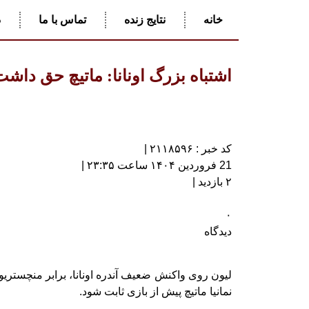
خانه
نتایج زنده
تماس با ما
د
اشتباه بزرگ اونانا: ماتیچ حق دا
کد خبر : ۲۱۱۸۵۹۶ |
21 فروردین ۱۴۰۴ ساعت ۲۳:۳۵ |
۲ بازدید |
۰
دیدگاه
لیون روی واکنش ضعیف آندره اونانا، برابر منچستریو
نمانیا ماتیچ پیش از بازی ثابت شود.