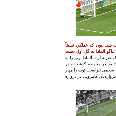
بت شد. لیون که عملکرد نسبتاً
یونایتد داشت، در دقیقه ۲۶ توسط تیاگو آلمادا به گل اول دست
ضربه آزاد، آلمادا توپ را به
ن حاضر در محوطه گذشت و در
نش ضعیفی نتوانست توپ را مهار
وازه‌بان کامرونی در دروازه