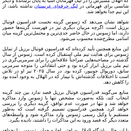
که الهلال مسیرش را در لیگ قهرمانان آسیا به پایان نرسانده و دیگر
شانسی برای قهرمانی در
لیگ حرفه‌ای عربستان
نداشته باشد، از
این تیم جدا نخواهد شد.
شواهد نشان می‌دهد که ژسوس گزینه نخست فدراسیون فوتبال
برزیل است. اگرچه مربیان دیگری نیز در فهرست گزینه‌ها حضور
دارند، اما ژسوس در حال حاضر جدی‌ترین و محتمل‌ترین گزینه میان
اسامی مطرح‌شده محسوب می‌شود.
این منابع همچنین تأیید کرده‌اند که فدراسیون فوتبال برزیل از تمایل
ژسوس برای هدایت تیم ملی استقبال کرده است. ژسوس از سال
گذشته در مصاحبه‌هایی صراحتاً علاقه‌اش را برای سرمربی‌گری در
تیم ملی برزیل ابراز کرده بود و حتی انتقاداتی را متوجه سرمربی
سابق، دوریوال جونیور، کرده بود. در سال ۲۰۲۵ نیز او در تلاش
است تا اختلافات گذشته‌اش با نیمار که در الهلال به وجود آمده بود
را کاهش دهد.
منابع می‌گویند فدراسیون فوتبال برزیل قصد ندارد بین چند گزینه
انتخاب کند، بلکه به‌صورت مشخص تنها با ژسوس وارد مذاکره
خواهد شد و تنها در صورت عدم توافق، گزینه دیگری را بررسی
خواهد کرد. همچنین فدراسیون تصمیم گرفته است که به‌طور
مستقیم با وکیل رسمی ژسوس وارد مذاکره شود و واسطه‌های
متعدد دیگر که قصد ورود به این مذاکرات را داشتند، نادیده بگیرد.
با این حال، باشگاه الهلال به‌راحتی اجازه جدایی ژسوس را نخواهد