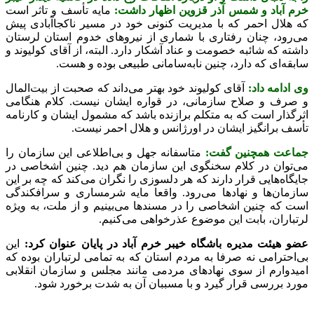
خرم آباد و شمس آذر قزوین اظهار داشت:
مایه تأسف و تاثر است
که هلال احمر که با مدیریت کنونی خود در مسیر ناکجاآبادی پیش
می‌رود، چنان رفتاری با شماری از نیروهای خدوم استان لرستان
داشته که شائبه خصومت و عناد آشکار دارد. البته، از آقای کولیوند و
سابقه‌ای که دارد، چنین نابه‌سامانی طبیعی بوده و هست.
وی ادامه داد:
آقای کولیوند خود بهتر می‌داند که صحبت از بیت‌المال
و صرف و صلاح سازمانی، در قواره ایشان نیست. کلام هنگامی
اثرگذار است که به متکلم برازنده باشد که مشمول ایشان و کارنامه
تأسف برانگیز ایشان در اورژانس و هلال احمر نیست.
جماعت همچنین گفت:
متاسفانه جهل و بی‌اطلاعی این سازمان را
می‌توان در کلام سخنگوی این سازمان هم دید. چنین اشخاصی در
جایگاه‌هایی قرار دارند که هر دلسوزی را نگران می‌کند که چه بر این
سازمان‌ها و نهادها می‌رود. واقعا مایه شرمساری و سرافکندگی
است که چنین اشخاصی را در مسندها می‌بینیم و از ملت، به ویژه
لرتباران، بابت این موضوع عذرخواهی می‌کنیم.
عضو هیئت مدیره باشگاه خیبر خرم آباد در پایان عنوان کرد:
این
بی‌احترامی نه صرفا به مردم استان که به تمامی لرتباران بوده که
امیدوارم از سوی نهادهای مردمی مانند مجلس و سازمان انقلابی
مورد بررسی قرار گیرد و با مسببان آن به شدت برخورد شود.