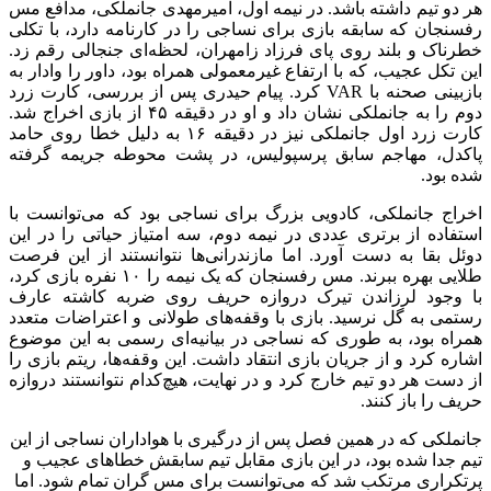
هر دو تیم داشته باشد. در نیمه اول، امیرمهدی جانملکی، مدافع مس
رفسنجان که سابقه بازی برای نساجی را در کارنامه دارد، با تکلی
خطرناک و بلند روی پای فرزاد زامهران، لحظه‌ای جنجالی رقم زد.
این تکل عجیب، که با ارتفاع غیرمعمولی همراه بود، داور را وادار به
بازبینی صحنه با VAR کرد. پیام حیدری پس از بررسی، کارت زرد
دوم را به جانملکی نشان داد و او در دقیقه ۴۵ از بازی اخراج شد.
کارت زرد اول جانملکی نیز در دقیقه ۱۶ به دلیل خطا روی حامد
پاکدل، مهاجم سابق پرسپولیس، در پشت محوطه جریمه گرفته
شده بود.
اخراج جانملکی، کادویی بزرگ برای نساجی بود که می‌توانست با
استفاده از برتری عددی در نیمه دوم، سه امتیاز حیاتی را در این
دوئل بقا به دست آورد. اما مازندرانی‌ها نتوانستند از این فرصت
طلایی بهره ببرند. مس رفسنجان که یک نیمه را ۱۰ نفره بازی کرد،
با وجود لرزاندن تیرک دروازه حریف روی ضربه کاشته عارف
رستمی به گل نرسید. بازی با وقفه‌های طولانی و اعتراضات متعدد
همراه بود، به طوری که نساجی در بیانیه‌ای رسمی به این موضوع
اشاره کرد و از جریان بازی انتقاد داشت. این وقفه‌ها، ریتم بازی را
از دست هر دو تیم خارج کرد و در نهایت، هیچ‌کدام نتوانستند دروازه
حریف را باز کنند.
جانملکی که در همین فصل پس از درگیری با هواداران نساجی از این
تیم جدا شده بود، در این بازی مقابل تیم سابقش خطاهای عجیب و
پرتکراری مرتکب شد که می‌توانست برای مس گران تمام شود. اما