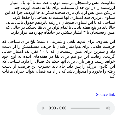
مقاومت مس رفسنجان در نیمه دوم، باعث شد تا آنها یک امتیاز
ارزشمند را در این جدال مستقیم برای بقا به دست آورند. چند
بازیکن مس پس از پایان بازی سجده شکر به جا آوردند، چرا که این
تساوی، برتری سه امتیازی آنها نسبت به نساجی را حفظ کرد.
نساجی که با این تساوی همچنان در رتبه پانزدهم جدول باقی ماند،
حالا باید در پنج هفته پایانی با تمام توان برای بقا بجنگد، در حالی که
مس رفسنجان با ۳ امتیاز بیشتر، در جایگاه چهاردهم قرار دارد.
این تساوی، برای تیم‌ها تلخی و شیرینی داشت؛ تلخ برای نساجی که
فرصت طلایی برای هم‌امتیاز شدن با حریف مستقیمش را از دست
داد و شیرین برای مس رفسنجان که با ۱۰ نفر، یک امتیاز حیاتی
گرفت. رقابت این دو تیم برای بقا در هفته‌های آینده به اوج خود
خواهد رسید و هر بازی برای آنها حکم یک فینال را دارد. نساجی که
این کادوی بزرگ را پس داد، حالا باید حسرت این فرصت از دست
رفته را بخورد و امیدوار باشد که در ادامه فصل، بتواند جبران مافات
کند.
Source link