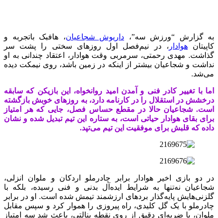
به گزارش “ورزش سه”،
داریوش شجاعیان
، هافبک باتجربه و
کاپیتان
هوادار
، در نیم‌فصل اول روزهای سختی را پشت سر
گذاشت. مهدی رحمتی، سرمربی وقت هوادار، اعتقاد چندانی به او
نداشت و شجاعیان بیشتر از اینکه در زمین باشد، روی نیمکت دیده
می‌شد.
اما با تغییر کادر فنی و آمدن امید روانخواه، این بازیکن که سابقه
درخشش در استقلال را در کارنامه دارد، به روزهای خوبش بازگشته
است. شجاعیان حالا در مقطع حساس فصل، جایی که هر امتیاز
برای بقای هوادار حیاتی است، به ستاره‌ این تیم تبدیل شده و نشان
داده که قلبش برای موفقیت این تیم می‌تپد.
در دو بازی اخیر هوادار برابر چادرملو اردکان و ملوان انزلی،
شجاعیان نه‌تنها به شرایط ایده‌آل بدنی و فنی رسیده، بلکه با
گلزنی‌هایش پایه‌گذار بردهای ارزشمند تیمش شده است. او در برابر
چادرملو با یک گل کلیدی، راه پیروزی را هموار کرد و سپس مقابل
ملوان، با ضربه‌ای دقیق از روی نقطه پنالتی، باعث شد سه امتیاز