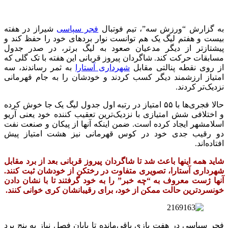
به گزارش “ورزش سه”، تیم فوتبال
فجر سپاسی
شیراز در هفته
بیست و هفتم لیگ یک هم توانست نوار بردهای خود را حفظ کند و
پیشتازتر از دیگر مدعیان صعود به لیگ برتر، در صدر جدول
مسابقات حرکت کند. شاگردان پیروز قربانی این هفته با تک گلی که
از روی نقطه پنالتی مقابل
شهرداری آستارا
به ثمر رساندند، سه
امتیاز ارزشمند دیگر کسب کردند و خودشان را به جام قهرمانی
نزدیک‌تر کردند.
حالا فجری‌ها با ۵۵ امتیاز در رتبه اول جدول لیگ یک جا خوش کرده
و اختلافی شش امتیازی با نزدیک‌ترین تعقیب کننده خود یعنی آریو
اسلامشهر ایجاد کرده است. ضمن اینکه آنها از پیکان و صنعت نفت
دو رقیب جدی خود در کوس قهرمانی نیز هشت امتیاز پیش
افتاده‌اند.
شاید همه اینها باعث شد تا شاگردان پیروز قربانی بعد از برد مقابل
شهرداری آستارا، تصویری متفاوت در رختکن از خودشان ثبت کنند.
آنها ژست معروف به “چه خبر” را به خود گرفتند تا با نشان دادن
خونسردترین حالت ممکن از خود، برای رقیبانشان کری خوانی کنند.
فجر سپاسی در هفت بازی باقی‌مانده تا پایان فصل نیاز به پنج برد