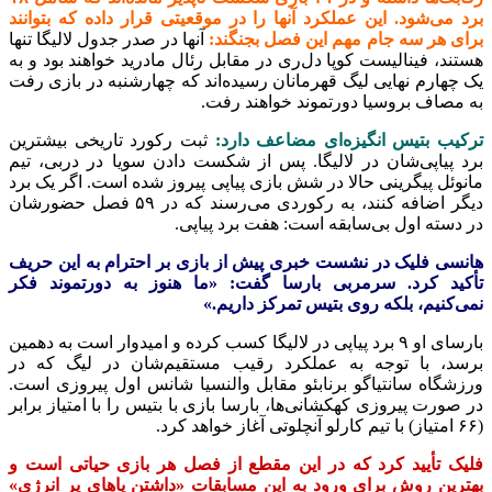
برد می‌شود. این عملکرد آنها را در موقعیتی قرار داده که بتوانند
برای هر سه جام مهم این فصل بجنگند:
آنها در صدر جدول لالیگا تنها
هستند، فینالیست کوپا دل‌ری در مقابل رئال مادرید‌ خواهند بود و به
یک‌ چهارم نهایی لیگ قهرمانان رسیده‌اند که چهارشنبه در بازی رفت
به مصاف بروسیا دورتموند خواهند رفت.
ترکیب بتیس انگیزه‌ای مضاعف دارد:
ثبت رکورد تاریخی بیشترین
برد پیاپی‌شان در لالیگا. پس از شکست دادن سویا در دربی، تیم
مانوئل پیگرینی حالا در شش بازی پیاپی پیروز شده است. اگر یک برد
دیگر اضافه کنند، به رکوردی می‌رسند که در ۵۹ فصل حضورشان
در دسته اول بی‌سابقه است: هفت برد پیاپی.
هانسی فلیک در نشست خبری پیش از بازی بر احترام به این حریف
تأکید کرد. سرمربی بارسا گفت: «ما هنوز به دورتموند فکر
نمی‌کنیم، بلکه روی بتیس تمرکز داریم.»
بارسای او ۹ برد پیاپی در لالیگا کسب کرده و امیدوار است به دهمین
برسد، با توجه به عملکرد رقیب مستقیم‌شان در لیگ که در
ورزشگاه سانتیاگو برنابئو مقابل والنسیا شانس اول پیروزی است.
در صورت پیروزی کهکشانی‌ها، بارسا بازی با بتیس را با امتیاز برابر
(۶۶ امتیاز) با تیم کارلو آنچلوتی آغاز خواهد کرد.
فلیک تأیید کرد که در این مقطع از فصل هر بازی حیاتی است و
بهترین روش برای ورود به این مسابقات «داشتن پاهای پر انرژی»