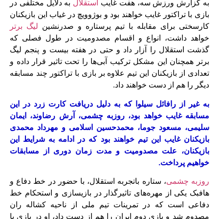
به گزارش ورزش سه، هفت غایب
استقلال
به دلایل مختلفی در
بازی با تراکتور غایب خواهند بود و بوژوویچ در غیاب این بازیکنان
کارسختی برای مقابله با تیم پرستاره و صدرنشین
لیگ برتر
خواهد داشت، انواع و اقسام مصدومیت در طول فصلی که
گذشت استقلال را آزار داد و حتی در هفته بیست و پنجم لیگ
برتر همچنان این مشکل ترکیب آبی‌ها را تحت تاثیر قرار داده و
تعدادی از بازیکنان این تیم علاوه بر بازی با تراکتور چند مسابقه
دیگر را هم از دست خواهند داد.
به غیر از رافائل سیلوا که به دلیل دریافت کارت زرد در این
مسابقه غایب خواهد بود، روزبه چشمی، آرش رضاوند، ایمان
سلیمی، مسعود جوما، محمدحسین اسلامی و مهرداد محمدی
بازیکنان غایب این تیم خواهند بود که در ادامه به شرایط این
بازیکنان، علت مصدومیت و مدت زمان دوری از مسابقات
خواهیم پرداخت.
روزبه چشمی
، ستاره باتجربه استقلال، با حضور در خط دفاع و
هافبک یکی از مهره‌های تاثیرگذار در بازیسازی و استحکام خط
دفاعی است که در تمرینات تیم ملی از ناحیه کشاله ران
مصدوم شد و بازی دوم ایران را هم از دست داد، او در بازی با