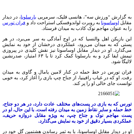
به گزارش “ورزش سه”، هانسی فلیک، سرمربی
بارسلونا
، در دیدار
مقابل
اوساسونا
به روبرت لواندوفسکی استراحت داد و
فران تورس
را به عنوان مهاجم نوک کاذب به میدان فرستاد.
این بازیکن اهل والنسیا که در اوج آمادگی به سر می‌برد، در هر
پستی که به میدان می‌رود، عملکردی درخشان از خود به نمایش
می‌گذارد. او در دیدار مقابل اوساسونا نیز نقش کلیدی در پیروزی
تیمش ایفا کرد و به بارسلونا کمک کرد تا با ۶۳ امتیاز، صدرنشین
لالیگا شود.
فران تورس در خط حمله در کنار لامین یامال و گاوی به میدان
رفت. او که در غیاب رافینیا، از جناح چپ بازی را آغاز کرد، به خوبی
توانست جای خالی او را پر کند.
تورس که به بازی در پست‌های مختلف عادت دارد، در هر دو جناح،
خط حمله و سایر نقاط زمین به میدان رفته است. با این حال، او در
پست مهاجم نوک و جناح چپ، به ویژه مقابل دروازه حریف،
عملکردی بسیار دقیق از خود به نمایش می‌گذارد.
او در دیدار مقابل اوساسونا، با به ثمر رساندن هشتمین گل خود در