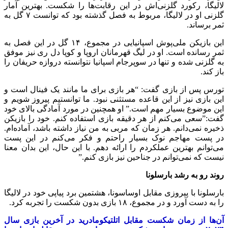
لالیگا، رکورد گلزنی‌اش در این رقابت‌ها را شکست. بهترین آمار
گلزنی او در لالیگا، مربوط به فصل گذشته بود که توانست ۷ گل به
ثمر برساند.
این بازیکن ملی‌پوش اسپانیایی در مجموع، ۱۴ گل در این فصل به
ثمر رسانده است. او در لیگ قهرمانان اروپا و کوپا دل ری نیز موفق
به گلزنی شده و تنها در سوپرجام اسپانیا نتوانسته دروازه حریفان را
باز کند.
تورس پس از بازی گفت: “هر بازی برای ما مانند یک فینال است و
این بازی نیز از این قاعده مستثنی نبود. ما توانستیم پیروز شویم و
این موضوع بسیار مهم است.” او همچنین در مورد آمادگی بالای خود
گفت:”سعی می‌کنم از هر دقیقه بازی استفاده کنم. خود را بازیکن
ذخیره نمی‌دانم. هر زمان که مربی به من نیاز داشته باشد، آماده‌ام.
در پست مهاجم نوک بسیار راحتم و فکر می‌کنم در این پست
می‌توانم بهترین عملکردم را ارائه دهم. با این حال، این بدان معنا
نیست که نمی‌توانم در جناحین نیز بازی کنم.”
روند رو به رشد بارسلونا
بارسلونا با پیروزی مقابل اوساسونا، هشتمین برد پیاپی خود در لالیگا
را به دست آورد و در مجموع، ۱۸ بازی بدون شکست را تجربه کرد.
آن‌ها از زمان شکست مقابل اتلتیکومادرید در آخرین بازی سال