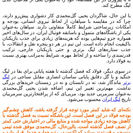
لیگ مطرح کند.
با این حال، شاگردان یحیی گل‌محمدی کار دشواری پیش‌رو دارند،
چرا که در مقایسه با سپاهان، از لحاظ نیروی انسانی، بودجه و
امکانات زیرساختی شرایط کاملاً متفاوتی دارند. سپاهان به‌عنوان
یکی از باشگاه‌های متمول و باسابقه فوتبال ایران، در سال‌های اخیر
همواره جزو تیم‌هایی بوده که هزینه‌های زیادی برای جذب بازیکنان
باکیفیت انجام داده است. این تیم در هر دو پنجره نقل و انتقالات، با
جذب ستاره‌های لیگ برتری و حتی بازیکنان خارجی، ترکیب
قدرتمندی را ساخته و از لحاظ مهره، شرایط به‌مراتب بهتری نسبت
به فولاد دارد.
در سوی دیگر، فولاد که فصل گذشته تا هفته پایانی برای بقا در لیگ
جنگید و با گل دقایق پایانی ساسان انصاری مقابل نساجی در
لیگ
برتر
ماندگار شد، نه در تابستان و نه در زمستان خریدهای بزرگی
نداشت. مهم‌ترین تغییر این تیم، اضافه شدن یحیی گل‌محمدی
به‌عنوان سرمربی جدید بود، مربی‌ای که از پرافتخارترین سرمربیان
تاریخ
لیگ ایران
محسوب می‌شود.
نکته‌ای که شاید کمتر مورد توجه قرار گرفته باشد، کاهش چشم‌گیر
بودجه فولاد در این فصل است. این باشگاه نسبت به فصل گذشته با
کاهش بودجه زیادی مواجه شده و منابع مالی در اختیارش حتی کمتر
از نصف فصل گذشته است. بااین‌حال، گل‌محمدی موفق شده تیمی
منسجم و قدرتمند بسازد که اکنون در رتبه چهارم جدول قرار دارد و