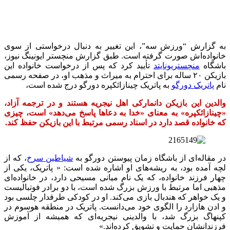
به گزارش “ورزش سه”، این تغییر به دنبال درخواستی از سوی
خانواده‌اش صورت گرفته است. طبق گزارش منچستر ایونینگ نیوز،
باشگاه
منچستریونایتد
تأیید کرد که پس از درخواست خانواده این
بازیکن ۲۰ ساله برای احترام به میراث و مذهب او، در صفحه رسمی
نام
پاتریک دورگو
به پاتریک چینازائکپره دورگو درج شده است،
والدین این بازیکن دانمارکی اهل نیجریه هستند و در ترجمه آزاد،
«چینازائکپره» به معنای «خدا به دعاها پاسخ می‌دهد» است، چیزی
که خانواده قصد دارد در اسناد رسمی مرتبط با این بازیکن حفظ کند.
در مقاله‌ای از باشگاه زمان پیوستن دورگو به
شیاطین سرخ
، که از
لچه آمده بود، به ریشه‌های او اشاره شده است: « پاتریک، یکی از
چهار فرزند خانواده، که یک نام میانی مسیحی دارد، در خانواده‌ای
مذهبی اما مرتبط با ورزش بزرگ شده است، با دو برادر فوتبالیست
و یک خواهر که هندبال بازی می‌کند. او در کودکی طرفدار چلسی بود
و ادن هازارد را الگوی خود می‌دانست. پاتریک در منطقه هوسوم در
کپنهاگ بزرگ شد، با والدینی نیجریه‌ای که همیشه از آموزش
فرزندانشان حمایت و تشویق کرده‌اند.»