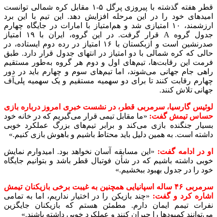
قطر هفته گذشته با پیروزی پرگل ۵-۱ مقابل کره شمالی توانست
امیدهای خود را در این مرحله افزایش دهد. این تیم با این برد
ارزشمند، ۱۰ امتیازی شد و هم‌امتیاز با امارات در جایگاه چهارم
جدول گروه A قرار گرفت. در این گروه، ایران با ۱۹ امتیاز
صدرنشین است و ازبکستان با ۱۶ امتیاز در رده دوم ایستاده، در
حالی که کره شمالی با دو امتیاز در انتهای جدول قرار دارد. طبق
فرمت این رقابت‌ها، تیم‌های اول و دوم هر گروه به‌طور مستقیم
راهی جام جهانی می‌شوند، اما تیم‌های سوم و چهارم باید در دور
چهارم رقابت کنند تا برای دو سهمیه مستقیم و یک سهمیه پلی‌آف
جهانی تلاش کنند.
لوئیس گارسیا، سرمربی قطر، در نشست خبری امروز درباره بازی
حساس تیمش گفت:
«ما مقابل تیمی قرار می‌گیریم که در خانه خود
بسیار جنگنده بازی می‌کند و برابر تیم‌های بزرگ عملکرد خوبی
داشته است. به همین دلیل باید محتاط باشیم و باهوش بازی کنیم.»
او در ادامه گفت:
«این مسابقه آسان نخواهد بود. امیدوارم نمایش
خوبی داشته باشیم که در شأن فوتبال قطر باشد و بتوانیم جایگاه
خود را در جدول بهبود ببخشیم.»
سرمربی ۴۶ ساله اسپانیایی همچنین به غیبت برخی بازیکنان تیمش
اشاره کرد و گفت:
«چند بازیکن را در اختیار نداریم، اما به تمامی
نفرات تیمم ایمان دارم. مطمئن هستم که بازیکنان جایگزین
می‌توانند کمبودها را جبران کنند و عملکرد خوبی داشته باشند.»