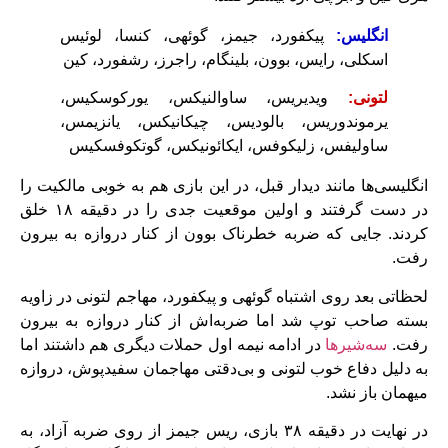
انگلیس:
پیکفورد، جیمز، گوئهی، کنسا، لوئیس
اسکلی، رایس، بوون، بلینگام، راجرز، رشفورد، کین
لتونی:
ویدیریس، ساوالنیکس، یورکوسکیس،
یرموندوریس، بالودیس، چیکانیکس، یانزیمس،
ساولیفس، زلیکوفس، ایکائونیکس، گوتکوفسکیس
انگلیسی‌ها مانند دیدار قبل، در این بازی هم به خوبی مالکیت را
در دست گرفتند و اولین موقعیت جدی را در دقیقه ۱۸ خلق
کردند. جایی که ضربه خطرناک بوون از کنار دروازه به بیرون
رفت.
لحظاتی بعد روی اشتباه گوئهی و پیکفورد، مهاجم لتونی در زاویه
بسته صاحب توپ شد اما ضربه‌اش از کنار دروازه به بیرون
رفت.
سه‌شیرها
در ادامه نیمه اول حملات دیگری هم داشتند اما
به دلیل دفاع خوب لتونی و بی‌دقتی مهاجمان سفیدپوش، دروازه
میهمان باز نشد.
در نهایت در دقیقه ۳۸ بازی، ریس جیمز از روی ضربه آزاد، به