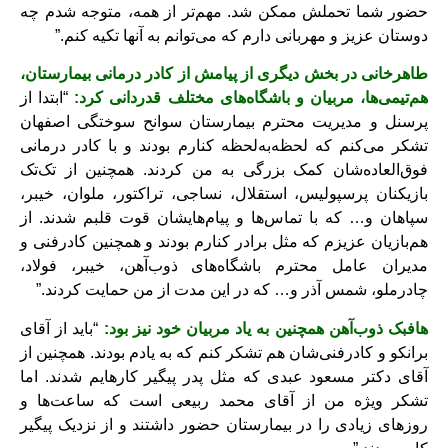
حضور شما تحملش ممکن شد. مهم‌تر از همه، متوجه شدم چه
دوستان عزیز و مهربانی دارم که می‌توانم به آنها تکیه کنم.”
طاهرخانی در بخش دیگری از پیامش از کادر درمانی بیمارستان،
هم‌تیمی‌ها، مربیان و باشگاه‌های مختلف قدردانی کرد:
“ابتدا از
پرسنل و مدیریت محترم بیمارستان سوانح سوختگی اصفهان
تشکر می‌کنم که لحظه‌به‌لحظه کنارم بودند و با کادر درمانی
فوق‌العاده‌شان کمک بزرگی به من کردند. همچنین از تک‌تک
بازیکنان پرسپولیس، استقلال، نساجی، تراکتور، ملوان، خیبر،
سپاهان و… که با تماس‌ها و پیام‌هایشان قوت قلبم شدند. از
هم‌بازیان عزیزم که مثل برادر کنارم بودند و همچنین کادرفنی و
مدیران عامل محترم باشگاه‌های ذوب‌آهن، خیبر، فولاد،
چادرملو، شمس آذر و… که در این مدت از من حمایت کردند.”
هافبک ذوب‌آهن همچنین به یاد مربیان خود نیز بود:
“باید از آقای
برانکو و کادرفنی‌شان هم تشکر کنم که به یادم بودند. همچنین از
آقای دکتر مسعود عبدی که مثل پدر پیگیر کارهایم شدند. اما
تشکر ویژه من از آقای محمد ربیعی است که ساعت‌ها و
روزهای زیادی را در بیمارستان حضور داشتند و از نزدیک پیگیر