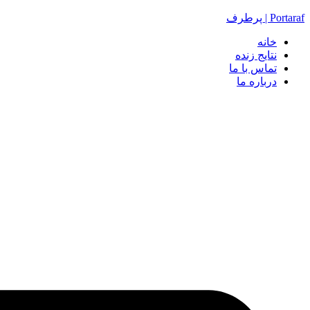
Portaraf | پرطرف
خانه
نتایج زنده
تماس با ما
درباره ما