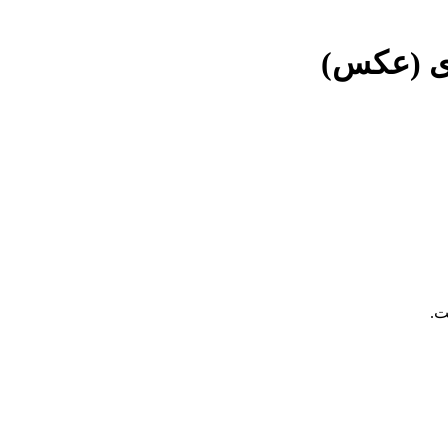
دی (عکس)
ت.