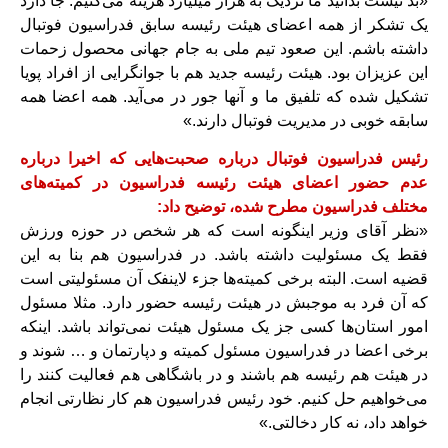
«بد نیست بدانید ما نزدیک به هزار میلیارد هزینه می‌کنیم. جا دارد
یک تشکر از همه اعضای هیئت رئیسه سابق فدراسیون فوتبال
داشته باشم. این صعود تیم ملی به جام جهانی محصول زحمات
این عزیزان بود. هیئت رئیسه جدید هم با جوانگرایی از افراد پویا
تشکیل شده که تلفیق ما و آنها جور در می‌آید. همه اعضا همه
سابقه خوبی در مدیریت فوتبال دارند.»
رئیس فدراسیون فوتبال درباره صحبت‌هایی که اخیرا درباره
عدم حضور اعضای هیئت رئیسه فدراسیون در کمیته‌های
مختلف فدراسیون مطرح شده، توضیح داد:
«نظر آقای وزیر اینگونه است که هر شخص در حوزه ورزش
فقط یک مسئولیت داشته باشد. در فدراسیون هم بنا به این
قضیه است. البته برخی کمیته‌ها جزء لاینفک آن مسئولیتی است
که آن فرد به موجبش در هیئت رئیسه حضور دارد. مثلا مسئول
امور استان‌ها کسی جز یک مسئول هیئت نمی‌تواند باشد. اینکه
برخی اعضا در فدراسیون مسئول کمیته و دپارتمان و … شوند و
در هیئت هم رئیسه هم باشند و در باشگاهی هم فعالیت کنند را
می‌خواهیم حل کنیم. خود رئیس فدراسیون هم کار نظارتی انجام
خواهد داد، نه کار دخالتی.»