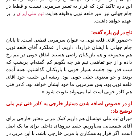
این باره تاکید کرد که قرار به تغییر سرمربی نیست و قطعا در
جام جهانی نیز امیر قلعه نویی وظیفه هدایت
تیم ملی ایران
را بر
عهده خواهد داشت.
تاج در این باره گفت:
«حضور آقای قلعه نویی به عنوان سرمربی قطعی است. تا پایان
جام جهانی با ایشان قرارداد داریم. از عملکرد آقای قلعه نویی
هم مجموعه و هم بازیکنان راضی هستند. اتفاق خوبی در تیم رخ
داده و از جو تفاهمی تیم هر چه بگویم کم گفته‌ام. پریشب که
شب قدر بود جلسه بسیار خوبی با بازیکنان گذاشتیم، همه آمده
بودند و جو معنوی خیلی خوبی بود. ریشه این جلسه خود آقای
قلعه نویی بود. پس سرمربی ما خود ایشان خواهد بود. کادر فنی
هم کادر خوبی است اما می‌تواند تقویت شود.»
او در خصوص اضافه شدن دستیار خارجی به کادر فنی تیم ملی
توضیح داد:
«برای تیم ملی فوتسال هم داریم کمک مربی معتبر خارجی برای
آقای شمسایی می‌آوریم. حفظ نیروهای داخلی برای ما یک اصل
است. اگر قرار به همکاری با مربی خارجی باشد، با این مربی در