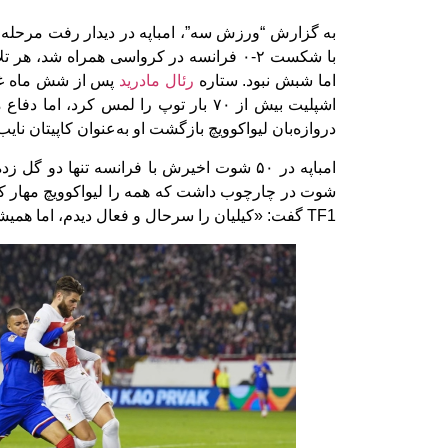
به گزارش “ورزش سه”، امباپه در دیدار رفت مرحله ی
با شکست ۲-۰ فرانسه در کرواسی همراه شد،
اما شبش نبود. ستاره
رئال مادرید
پس از شش ماه غیب
اشپلیت بیش از ۷۰ بار توپ را لمس کرد،
دروازه‌بان لیواکوویچ بازگشت او به‌عنوان کاپیتان نایب
امباپه در ۵۰ شوت اخیرش با فرانسه تنها دو گ
شوت در چارچوب داشت که همه را لیواکوویچ مهار کرد
TF1 گفت: «کیلیان را سرحال و فعال دیدم، اما همیشه می‌تواند بهتر باشد.»