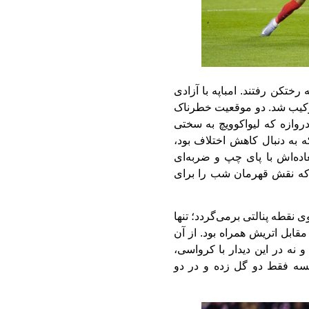
اول برای فرانسه فاجعه‌بار بود و با نتیجه ۲-۰ به رختکن رفتند. امباپه با آزادی
رکیب شد. دو موقعیت خطرناک
وازه که لیواکوویچ به سختی
ه به دنبال کاهش اختلاف بود،
اده‌اش با پای چپ و ضربه‌ای
 که نقش قهرمان شب را برای
ی نقطه پنالتی برمی‌گردد؛ تنها
قابل اتریش همراه بود. از آن
 و نه در این دیدار با کرواسی،
ازی اخیرش با فرانسه فقط دو گل زده و در دو