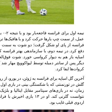
نیمه 
عمل، از سمت چپ بارها حرکت کرد و با هافبک‌ها ت
فرانسه از پای او شکل گرفت؛ دو شوت به سمت در
دفع کرد. در نیمه دوم، با سازماندهی بهتر فرانسه ک
امباپه باز هم به دیوار کرواسی خورد. شوت فوق‌الع
دیگر پس از سانتر دمبله توسط لیواکوویچ مهار شد
کروات‌ها ایفا کرد.
آخرین گل امباپه برای فرانسه به ژوئن، در یورو، از رو
گلش در تورنمنتی که با شکستگی بینی در بازی اول م
زمان، نه در بازی‌های سپتامبر مقابل ایتالیا و بلژیک
نتوانست گلزنی کند. او در ۱۳ ب
اردوی قبلی غایب بود.