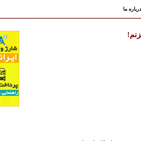
رباره ما
نم!