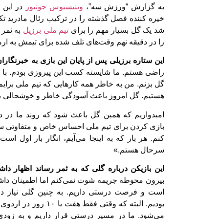
به گزارش “ورزش سه”،
وینیسیوس جونیور
در این 
خیره کننده فصل گذشته را در ترکیب رئال مادرید ت
شد یک گل بسیار مهم را برای
تیم ملی برزیل
به ثمر 
را در دقیقه نهم وقت‌های تلف شده برای تیمش به ارمغ
این ستاره برزیلی پس از پایان این بازی به خبرنگار
راضی هستم. ما شایسته کسب این پیروزی بودم. با ت
گل بزنم. من به خاطر همه کارهایی که تیم ملی برایم 
هستیم. گل امروز باعث آسودگی خاطر و خوشحالی بو
امیدواریم که همین گل باعث شود که روند ما در دید
بازی کردن برای تیم ملی احساس خاص و متفاوتی سا
کنم. هر بار که به اینجا می‌آیم، انگار بار اول اس
سرحال هستم.»
این بازیکن درباره گلی که به ثمر رساند اظهار د
بیرون محوطه جریمه شوت نمی‌کنم اما اطمینان داش
است و فرصت درستی داریم. به چنین گلی نیاز دا
بودیم. البته که وقتی فقط 
می‌شود. ما در مسیر درستی قرار داریم و به زودی