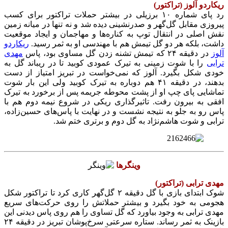
ریکاردو آلوز (تراکتور)
رد پای شماره ۱۰ برزیلی در بیشتر حملات تراکتور برای کسب
پیروزی مقابل گل‌گهر و صدرنشینی دیده شد و نه تنها در میانه زمین
نقش اصلی در انتقال توپ به کناره‌ها و مهاجمان و ایجاد موقعیت
داشت، بلکه هر دو گل تیمش هم با مهندسی او به ثمر رسید.
ریکاردو
آلوز
در دقیقه ۲۴ که تیمش تشنه زدن گل مساوی بود، پاس
مهدی
ترابی
را با شوت زمینی به تیرک عمودی کوبید تا در ریباند گل به
خودی شکل بگیرد. آلوز که نمی‌خواست در تبریز امتیاز از دست
بدهند، در دقیقه ۴۱ هم دوباره به تیرک کوبید ولی این بار شوت
تماشایی پای چپ او از پشت محوطه جریمه پس از برخورد به تیرک
افقی به بیرون رفت. تاثیرگذاری ریکی در شروع نیمه دوم هم با
پاس رو به جلو به نتیجه نشست و در نهایت با پاس‌های حسین‌زاده،
ترابی و شوت هاشم‌نژاد به گل دوم و برتری ختم شد.
وینگرها
مهدی ترابی (تراکتور)
شوک ابتدای بازی با گل دقیقه ۲ گل‌گهر کاری کرد تا تراکتور شکل
هجومی به خود بگیرد و بیشتر حملاتش را روی حرکت‌های سریع
مهدی ترابی به وجود بیاورد که گل تساوی را هم روی پاس دیدنی این
بازینک به ثمر رساند. ستاره سرعتی سرخ‌پوشان تبریز در دقیقه ۲۴