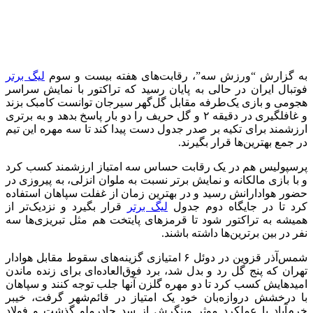
به گزارش “ورزش سه”، رقابت‌های هفته بیست و سوم
لیگ برتر
فوتبال ایران در حالی به پایان رسید که تراکتور با نمایش سراسر
هجومی و بازی یک‌طرفه مقابل گل‌گهر سیرجان توانست کامبک بزند
و غافلگیری در دقیقه ۲ و گل حریف را دو بار پاسخ بدهد و به برتری
ارزشمند برای تکیه بر صدر جدول دست پیدا کند تا سه مهره این تیم
در جمع بهترین‌ها قرار بگیرند.
پرسپولیس هم در یک رقابت حساس سه امتیاز ارزشمند کسب کرد
و با بازی مالکانه و نمایش برتر نسبت به ملوان انزلی، به پیروزی در
حضور هوادارانش رسید و در بهترین زمان از غفلت سپاهان استفاده
کرد تا در جایگاه دوم جدول
لیگ برتر
قرار بگیرد و نزدیک‌تر از
همیشه به تراکتور شود تا قرمزهای پایتخت هم مثل تبریزی‌ها سه
نفر در بین برترین‌ها داشته باشند.
شمس‌آذر قزوین در دوئل ۶ امتیازی گزینه‌های سقوط مقابل هوادار
تهران که پنج گل رد و بدل شد، برد فوق‌العاده‌ای برای زنده ماندن
امیدهایش کسب کرد تا دو مهره گلزن آنها جلب توجه کنند و سپاهان
با درخشش دروازه‌بان خود یک امتیاز در قائم‌شهر گرفت، خیبر
خرم‌آباد با عملکرد موثر وینگرش از سد چادرملو گذشت و فولاد