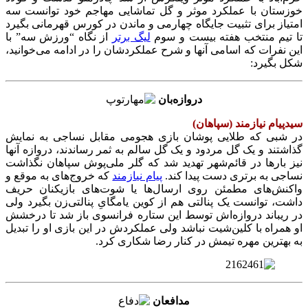
خوزستان با عملکرد موثر و گل تماشایی مهاجم خود توانست سه
امتیاز برای تثبیت جایگاه چهارمی و ماندن در کورس قهرمانی بگیرد
تا تیم منتخب هفته بیست و سوم
لیگ برتر
از نگاه “ورزش سه” با
این نفرات که اسامی آنها و شرح عملکردشان را در ادامه می‌خوانید،
شکل بگیرد:
دروازه‌بان
سیدپیام نیازمند (سپاهان)
در شبی که طلایی پوشان بازی هجومی مقابل نساجی به نمایش
گذاشتند و یک گل مردود و یک گل سالم به ثمر رساندند، دروازه آنها
نیز بارها در قائم‌شهر تهدید شد که گلر ملی‌پوش سپاهان نگذاشت
نساجی به برتری دست پیدا کند.
پیام نیازمند
که خروج‌های به موقع و
واکنش‌های مطمئن روی ارسال‌ها یا شوت‌های بازیکنان حریف
داشت، توانست یک پنالتی هم از کوین یامگایِ پنالتی‌زن بگیرد ولی
در ریباند دروازه‌اش توسط این ستاره فرانسوی باز شد تا درخشش
او همراه با کلین‌شیت نباشد ولی عملکردش در این بازی او را تبدیل
به بهترین مهره تیمش در کنار رضا شکاری کرد.
مدافعان