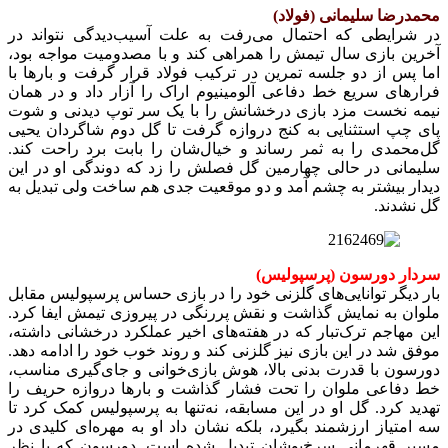
محمدرضا سلیمانی (فولاد)
در شرایطی که احتمال می‌رفت به علت آسیب‌دیدگی نتواند در
آخرین بازی سال تیمش را همراهی کند و با مصدومیت مواجه بود،
اما پس از دو جلسه تمرین در ترکیب فولاد قرار گرفت و بارها با
فرارهای سریع خط دفاعی آلومینیوم اراک را آزار داد و در همان
نیمه نخست مزد بازی درخشانش را با یک سر توپ دیدنی و شوت
پای چپ استثنایی به کنج دروازه گرفت تا گل دوم شاگردان یحیی
گل‌محمدی را به ثمر رساند و خیال‌شان را بابت برد راحت کند.
سلیمانی در حالی چهارمین گل فصلش را زد که دوندگی او در این
دیدار بیشتر به چشم آمد و دو موقعیت جدی هم ساخت ولی تبدیل به
گل نشدند.
سردار دورسون (پرسپولیس)
بار دیگر توانایی‌های گلزنی خود را در بازی حساس پرسپولیس مقابل
ملوان به نمایش گذاشت و نقش پررنگی در پیروزی تیمش ایفا کرد.
این مهاجم ترک‌تبار که در هفته‌های اخیر عملکرد درخشانی داشته،
موفق شد در این بازی نیز گلزنی کند و روند خوب خود را ادامه دهد.
دورسون با قدرت بدنی بالا، هوش بازی‌خوانی و جای‌گیری مناسب،
خط دفاعی ملوان را تحت فشار گذاشت و بارها دروازه حریف را
تهدید کرد. گل او در این مسابقه، نه‌تنها به پرسپولیس کمک کرد تا
سه امتیاز ارزشمند بگیرد، بلکه نشان داد او به مهره‌ای کلیدی در
مسیر قهرمانی سرخ‌پوشان تبدیل شده است. دورسون که با نظر