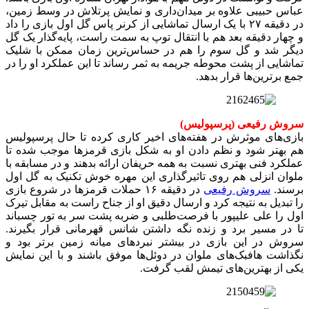
عباس حبیبی علاوه بر میدان‌داری و نمایش پرتلاش در وسط زمین،
در دقیقه ۲۷ با یک ارسال تماشایی از کرنر پاس گل اول بازی را داد
و چهار دقیقه بعد هم با انتقال توپ به سمت راست، پایه‌گذار یک گل
دیگر شد و گل سوم را هم در حساس‌ترین زمان ممکن با شلیک
تماشایی از پشت محوطه جریمه به ثمر رساند تا این عملکرد او را در
جمع برترین‌ها قرار بدهد.
سروش رفیعی (پرسپولیس)
بازی‌های موثرش در هفته‌های اخیر کاری کرده تا حال پرسپولیس
هم بهتر شود و نظم دادن او به شکل بازی قرمزها موجب شده تا
عملکرد فنی بهتری نسبت به همه حریفان ارائه بدهند و در مسابقه با
ملوان انزلی هم روی تاثیرگذاری این مهره خوش تکنیک به گل اول
برسند.
سروش رفیعی
در دقیقه ۱۶ حملات قرمزها در شروع بازی
را تبدیل به نتیجه کرد و ارسال دقیق او از جناح راست به مقابل تیرک
اول را علی علیپور با فرصت‌طلبی و ضربه پشت سر به تور چسباند
تا در مسیر برد و زنده نگه داشتن شانس قهرمانی قرار بگیرند.
سروش در این بازی در بیشتر نبردهای میانه زمین برتر بود و
نگذاشت هافبک‌های ملوان در دوئل‌ها موفق باشند و با این نمایش
یکی از بهترین‌های تیمش لقب گرفت.