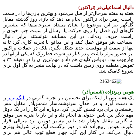
دانیال اسماعیلی‌فر (تراکتور)
هفته به هفته سرحال‌تر از قبل می‌شود و بهترین بازی‌ها را در سمت
راست زمین برای تراکتور انجام می‌دهد که بازی روز گذشته مقابل
گل‌گهر نیز این موضوع را نشان می‌داد. سیرجانی‌ها که بیشترین
گل‌های این فصل را روی حرکت یا ارسال از سمت چپ خودی و
راست حریف زده‌اند، در این مسابقه نتوانستند برابر دانیال
اسماعیلی‌فر موفق عمل کنند و این مدافع با تجربه کاری کرد تا نه
تنها از سمت او موقعیت جدی شکل نگیرد، بلکه در حملات تراکتور
نیز حضور موثر داشت و در کنار دو شوت خطرناک که یکی از آنها در
چارچوب بود، دو پاس کلیدی هم داد و مهم‌ترین آن را در دقیقه ۲۴ با
تعویض منطقه روی زمین داشت که در نهایت منجر به گل اول برای
شروع کامبک شد.
هومن ربیع‌زاده (شمس‌آذر)
یک هفته پس از اینکه برای نخستین بار تجربه گلزنی در
لیگ برتر
را
به دست آورد و در جدال سرنوشت‌ساز شمس‌آذر مقابل مس
رفسنجان برای برد تیمش گلزنی کرد، دوباره این کار را در یک دوئل
مهم دیگر بین پایین جدولی‌ها انجام داد و این بار با ضربه سر موفق
به گلزنی مقابل هوادار شد تا در مسیر دومین برد متوالی قرار
بگیرند. هومن ربیع‌زاده که در دور برگشت لیگ برتر شرایط بهتری
دنبال می‌کند، در کنار این گل، چهار قطع توپ عالی هم برای