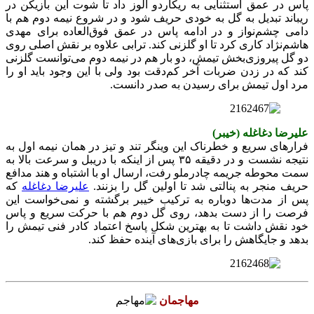
پاس در عمق استثنایی به ریکاردو آلوز داد تا شوت این بازیکن در
ریباند تبدیل به گل به خودی حریف شود و در شروع نیمه دوم هم با
دامی چشم‌نواز و در ادامه پاس در عمق فوق‌العاده برای مهدی
هاشم‌نژاد کاری کرد تا او گلزنی کند. ترابی علاوه بر نقش اصلی روی
دو گل پیروزی‌بخش تیمش، دو بار هم در نیمه دوم می‌توانست گلزنی
کند که در زدن ضربات آخر کم‌دقت بود ولی با این وجود باید او را
مرد اول تیمش برای رسیدن به صدر دانست.
علیرضا دغاغله (خیبر)
فرارهای سریع و خطرناک این وینگر تند و تیز در همان نیمه اول به
نتیجه نشست و در دقیقه ۳۵ پس از اینکه با دریبل و سرعت بالا به
سمت محوطه جریمه چادرملو رفت، ارسال او با اشتباه و هند مدافع
حریف منجر به پنالتی شد تا اولین گل را بزنند.
علیرضا دغاغله
که
پس از مدت‌ها دوباره به ترکیب خیبر برگشته و نمی‌خواست این
فرصت را از دست بدهد، روی گل دوم هم با حرکت سریع و پاس
خود نقش داشت تا به بهترین شکل پاسخ اعتماد کادر فنی تیمش را
بدهد و جایگاهش را برای بازی‌های آینده حفظ کند.
مهاجمان