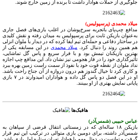
جلوگیری از حملات هوادار داشت تا برنده از زمین خارج شوند.
میلاد محمدی (پرسپولیس)
مدافع چپ‌پای باتجربه سرخ‌پوشان در اغلب بازی‌های فصل جاری
به‌عنوان بازیکن ثابت برای پرسپولیس به میدان رفته و نقش کلیدی
در ساختار دفاعی و حمله‌ای تیم ایفا کرده که در دیدار با ملوان انزلی
هم همین روند را دنبال کرد.
میلاد محمدی
در این مسابقه یکی از
بهترین بازیکنان تیمش بود و با فرار سریع و پاس گل تماشایی،
تأثیرگذاری خود را در فاز هجومی نیز نشان داد. این مدافع چپ اجازه
نداد ملوان از نقطه قوت خود با نفوذ از سمت راست زمین بهره ببرد
و کاری کرد تا خیال گندوز هم درون دروازه از آن جناح راحت باشد.
او در این فصل دو پاس گل داده و هواداران امیدوارند در ۷ بازی
پایانی نمایش بهتری از او ببینند.
هافبک‌ها
عباس حبیبی (شمس‌آذر)
بازیکن ۱۸ ساله‌ای که در زمستانی انتقال قرضی از سپاهان به
شمس‌آذر داشته، برای دومین بازی متوالی در ترکیب این تیم قرار
گرفت و توانست در دوئل مهم با هوادار تهران ستاره اول بازی باشد.