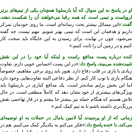
او در پاسخ به این سوال که آیا بارسلونا همچنان یکی از تیم‌های برتر
اروپاست و تیمی است که همه رقبا می‌خواهند آن را شکست دهند،
گفت:
«این مسائل بیشتر بحث رسانه‌ای است. ما روی خودمان تمرکز
داریم و هدفمان این است که تیمی بهتر شویم. مهم نیست چه گفته
می‌شود، چون در نهایت، برای رسیدن به این جایگاه باید سخت کار
کنیم و در زمین آن را ثابت کنیم.»
کنده درباره پست مدافع راست و اینکه آیا خود را در این نقش
ثبیت‌شده می‌بیند، پاسخ داد:
«در این پست احساس خوبی دارم. تفاوت
زیادی با بازی در قلب دفاع دارد. هنوز باید روی برخی مفاهیم، خصوصاً
هنگام بازی با توپ کار کنم. از نظر دفاعی البته تفاوت‌هایی وجود دارد
اما این بخش برایم ساده‌تر است. یک مدافع کناری در بارسلونا باید
ویژگی‌های بیشتری از خود نشان دهد که کاملاً منطقی است. در حال
تلاش هستم که هنگام حمله نیز بیشتر جا بیفتم و در فاز تهاجمی نقش
پررنگ‌تری داشته باشم تا به تیم کمک کنم.»
زمانی که از او پرسیدند آیا لامین یامال در حملات به او توصیه‌ای
ی‌کند، با خنده پاسخ داد:
«فکر می‌کنم به یکدیگر کمک می‌کنیم. هم در
زمین و هم خارج از آن رابطه خوبی داریم و بازی در کنار او لذت‌بخش