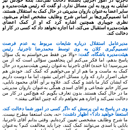
تاجرنیا در امور اجرایی باشگاه دخالت نمی‌کند، بلکه خودش نیز
تمایلی به ورود به این مسائل ندارد. او گفت که رئیس هیئت‌مدیره و
سایر اعضا به‌عنوان بازوان مدیریتی در حال کمک به استقلال هستند،
اما تصمیم‌گیری‌ها بر اساس شرح وظایف مشخص انجام می‌شود.
نظری جویباری همچنین اشاره کرد که او از کمک اعضای
هیئت‌مدیره استقبال می‌کند، اما اجازه نخواهد داد که کسی در کار او
دخالت کند.
مدیرعامل استقلال درباره شایعات مربوط به عدم فرصت
تصمیم‌گیری کلان به وی توسط محمدرضا تاجرنیا، رئیس
هیئت‌مدیره باشگاه، گفت:
«والا من فقط می‌خواستم به یک سؤال
پاسخ بدهم، اما فکر می‌کنم این پنجاهمین سؤالی است که از من
می‌پرسید! (با خنده) آقای تاجرنیا به‌عنوان رئیس هیئت‌مدیره در حال
کمک به ماست و ما هم از او می‌خواهیم که کمک کند. خودش هم
خیلی اصرار دارد که وارد مسائل اجرایی نشود، اما ما دوست داریم
که ایشان کنار ما باشد و کمک کند. علاوه بر او، آقای محمود بابایی،
سرکار خانم شجاعی و آقای اسدی همگی به‌عنوان بازوان مدیریتی
ما در حال کمک هستند. بدون تعارف بگویم که هیچ‌کس در کار من
دخالت نمی‌کند و اجازه هم نخواهم داد که چنین اتفاقی بیفتد.»
وی در پاسخ به این پرسش که «اگر کسی در امور شما دخالت کند،
استعفا خواهید داد؟» اظهار داشت:
«نه، بحث استعفا مطرح نیست.
ما شرح وظایف مشخصی تعیین کرده‌ایم. وقتی بدانم آقای تاجرنیا،
بابایی یا اسدی می‌توانند کمک کنند، چرا باید مخالفت کنم؟ به‌عنوان