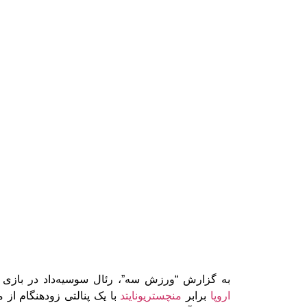
به گزارش “ورزش سه”، رئال سوسیه‌داد در باز
اروپا
برابر
منچستریونایتد
با یک پنالتی زودهنگام از م